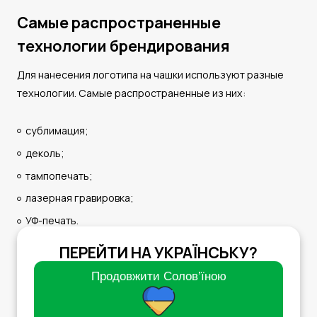
Самые распространенные
технологии брендирования
Для нанесения логотипа на чашки используют разные
технологии. Самые распространенные из них:
сублимация;
деколь;
тампопечать;
лазерная гравировка;
УФ-печать.
Сублимация хорошо подходит для белых керамических
ПЕРЕЙТИ НА УКРАЇНСЬКУ?
чашек с полноцветными изображениями. Деколь часто
Продовжити Cолов’їною
используют для сложных дизайнерских решений и
высококачественного брендирования керамики.