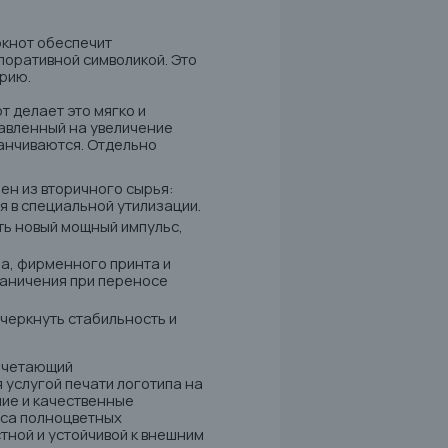
окнот
обеспечит
поративной символикой. Это
рию.
 делает это мягко и
равленный на увеличение
канчиваются. Отдельно
ен из вторичного сырья:
я в специальной утилизации.
ть новый мощный импульс,
а, фирменного принта и
раничения при переносе
черкнуть стабильность и
сочетающий
 услугой печати логотипа на
ие и качественные
оса полноцветных
тной и устойчивой к внешним