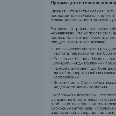
Преимущества использовани
Блокнот – это неотъемлемая часть
продолжительный визуальный конта
отличная возможность повысить у
В отличие от традиционных способ
ненавязчиво. Это не просто стиль
продаж. На этом преимущества эко
следует отметить следующие:
Экологическая чистота. Брендиро
картона, переработанной бумаги 
Польза для бизнеса. Использован
улучшить имидж компании и повыс
Прекрасный объект для брендиро
другой корпоративной символики
изображений.
Эстетичность. Стильный минимал
надежность вашей компании.
Эко блокнот с логотипом – это эк
функциональность, лаконичность и
экоблокнотах, обращайтесь в рек
расходные материалы, используем
изображений с сохранением насыще