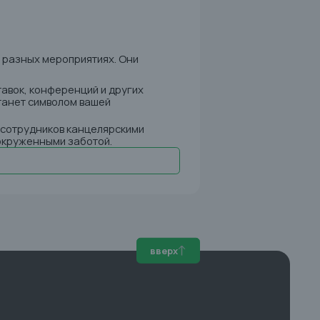
 разных мероприятиях. Они
авок, конференций и других
станет символом вашей
 сотрудников канцелярскими
окруженными заботой.
вверх