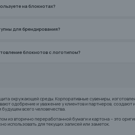
пользуете на блокнотах?
тупны для брендирования?
отовление блокнотов с логотипом?
щита окружающей среды. Корпоративные сувениры, изготовлен
вают одобрение и уважение у клиентов и партнеров, создают
и будущем всего человечества.
пом из вторично переработанной бумаги и картона – это ориги
но использовать для текущих записей или заметок.