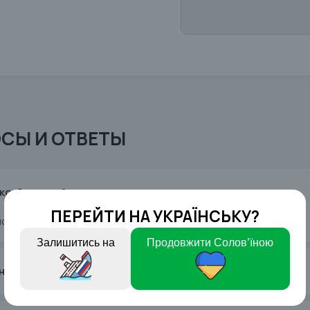
СЫ И ОТВЕТЫ
эко-блокнот?
ПЕРЕЙТИ НА УКРАЇНСЬКУ?
ись на эко-блокноты из нашего ассортимента.
Залишитись на
Продовжити Cолов’їною
ены эко-блокноты?