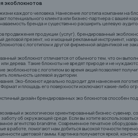
я экоблокнотов
 жизни каждого человека. Нанесение логотипа компании на
бл
кт потенциального клиента или бизнес-партнера с вашей кор
знаваемость бренда и существенно расширить целевую аудито
ов продвижения продукции (услуг), брендированный экоблокнот
ный деловой презент, но и мощный рекламный инструмент, нап
блокнотов с логотипом и другой фирменной айдентикой не за
ванный экоблокнот отличается от обычного тем, что он выполн
или дерева. Такие блокноты не вредят природе и не нуждаютс
ие экоблокнотов с логотипом во время акций позволяет получи
ить лояльность целевой аудитории.
вания. Эко-блокнот идеально подходит для нанесения логотип
. Формат и площадь его поверхности исключают какие-либо ог
истичный дизайн брендированных эко блокнотов способен под
склюзивный и экологически ориентированный бизнес-сувенир, 
 заботу об окружающей среде. Если вы хотите воспользоваться
ламное агентство brandme. Современное печатное оборудован
ые в работе, помогают нам добиться высокой точности перен
нности цветовой гаммы. Картинка получается яркой, контрас