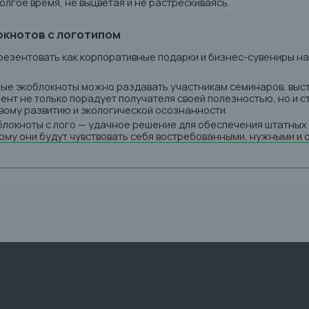
олгое время, не выцветая и не растрескиваясь.
окнотов с логотипом
резентовать как корпоративные подарки и бизнес-сувениры на
ные экоблокноты можно раздавать участникам семинаров, выст
ент не только порадует получателя своей полезностью, но и 
вому развитию и экологической осознанности.
 блокноты с лого — удачное решение для обеспечения штатных
ому они будут чувствовать себя востребованными, нужными и 