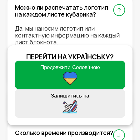
Можно ли распечатать логотип
на каждом листе кубарика?
Да, мы наносим логотип или
контактную информацию на каждый
лист блокнота.
ПЕРЕЙТИ НА УКРАЇНСЬКУ?
Какие размеры кубариков
Продовжити Cолов’їною
доступны?
Залишитись на
Можно ли заказать кубарики с
цветными листами?
Сколько времени производится?