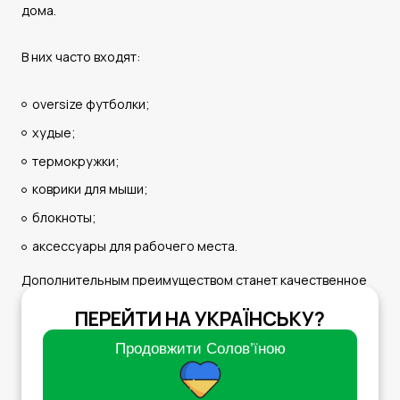
дома.
В них часто входят:
oversize футболки;
худые;
термокружки;
коврики для мыши;
блокноты;
аксессуары для рабочего места.
Дополнительным преимуществом станет качественное
исполнение, ведь долговечные аксессуары и одежда
ПЕРЕЙТИ НА УКРАЇНСЬКУ?
поддерживают положительное восприятие бренда
Продовжити Cолов’їною
работодателя в течение длительного времени. Хорошо
продуманный welcome pack помогает соединить заботу
о команде, корпоративной айдентике и повседневной