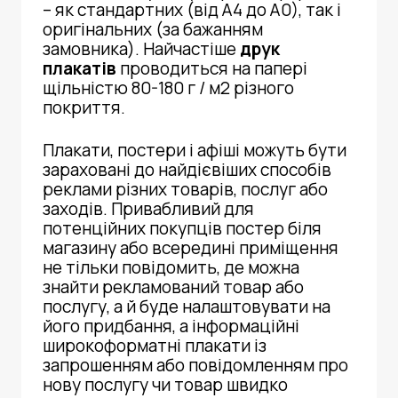
– як стандартних (від А4 до А0), так і
оригінальних (за бажанням
замовника). Найчастіше
друк
плакатів
проводиться на папері
щільністю 80-180 г / м2 різного
покриття.
Плакати, постери і афіші можуть бути
зараховані до найдієвіших способів
реклами різних товарів, послуг або
заходів. Привабливий для
потенційних покупців постер біля
магазину або всередині приміщення
не тільки повідомить, де можна
знайти рекламований товар або
послугу, а й буде налаштовувати на
його придбання, а інформаційні
широкоформатні плакати із
запрошенням або повідомленням про
нову послугу чи товар швидко