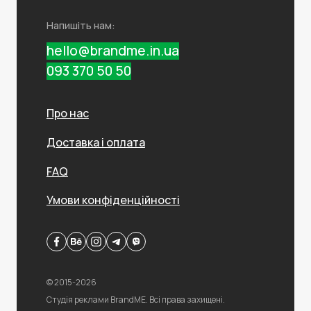
Напишіть нам:
hello@brandme.in.ua
093 370 50 50
Про нас
Доставка і оплата
FAQ
Умови конфіденційності
© 2015-2026
Студія реклами BrandME. Всі права захищені.