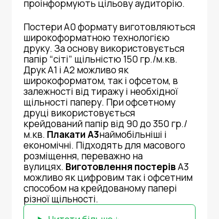
проінформують цільову аудиторію.
Постери А0 формату виготовляються
широкоформатною технологією
друку. За основу використовується
папір “сіті” щільністю 150 гр./м.кв.
Друк А1 і А2 можливо як
широкоформатом, так і офсетом, в
залежності від тиражу і необхідної
щільності паперу. При офсетному
друці використовується
крейдований папір від 90 до 350 гр./
м.кв.
Плакати А3
наймобільніші і
економічні. Підходять для масового
розміщення, переважно на
вулицях.
Виготовлення постерів
А3
можливо як цифровим так і офсетним
способом на крейдованому папері
різної щільності.