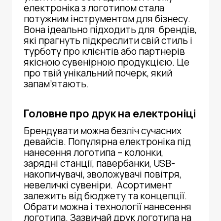
електроніка з логотипом
стала
потужним інструментом для бізнесу.
Вона ідеально підходить для брендів,
які прагнуть підкреслити свій стиль і
турботу про клієнтів або партнерів
якісною сувенірною продукцією. Це
про твій унікальний почерк, який
запам’ятають.
Головне про друк на електроніці
Брендувати можна безліч сучасних
девайсів. Популярна
електроніка під
нанесення логотипа
–
колонки
,
зарядні станції,
павербанки
,
USB-
накопичувачі
, зволожувачі повітря,
невеличкі сувеніри. Асортимент
залежить від бюджету та концепції.
Обрати можна і технології нанесення
логотипа. Зазвичай
друк логотипа на