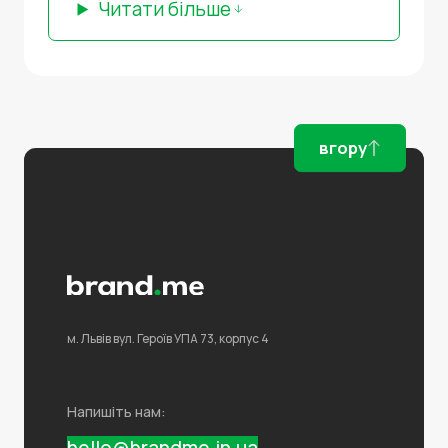
Читати більше
вгору
м. Львів
вул. Героїв УПА 73,
корпус 4
Напишіть нам:
hello@brandme.in.ua