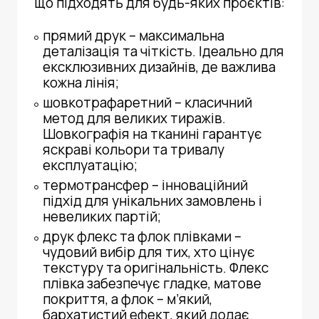
що підходять для будь-яких проєктів:
прямий друк – максимальна
деталізація та чіткість. Ідеально для
ексклюзивних дизайнів, де важлива
кожна лінія;
шовкотрафаретний – класичний
метод для великих тиражів.
Шовкографія на тканині
гарантує
яскраві кольори та тривалу
експлуатацію;
термотрансфер – інноваційний
підхід для унікальних замовлень і
невеликих партій;
друк флекс та флок плівками –
чудовий вибір для тих, хто цінує
текстуру та оригінальність. Флекс
плівка забезпечує гладке, матове
покриття, а флок – м’який,
бархатистий ефект, який додає