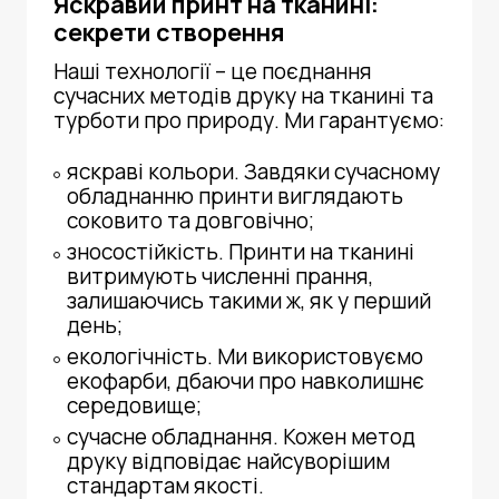
Яскравий принт на тканині:
секрети створення
Наші технології – це поєднання
сучасних методів
друку на тканині
та
турботи про природу. Ми гарантуємо:
яскраві кольори. Завдяки сучасному
обладнанню принти виглядають
соковито та довговічно;
зносостійкість.
Принти на тканині
витримують численні прання,
залишаючись такими ж, як у перший
день;
екологічність. Ми використовуємо
екофарби
, дбаючи про навколишнє
середовище;
сучасне обладнання. Кожен метод
друку відповідає найсуворішим
стандартам якості.