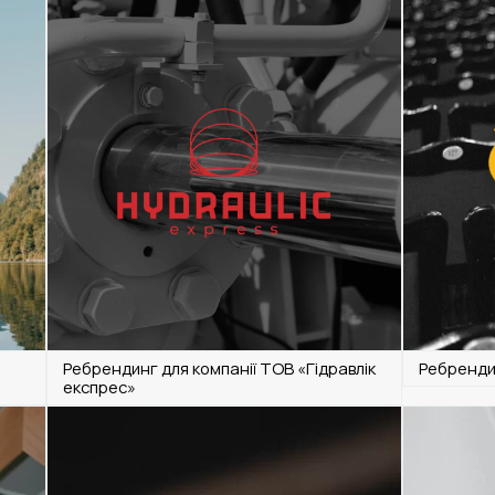
Ребрендинг для компанії ТОВ «Гідравлік
Ребрендин
експрес»