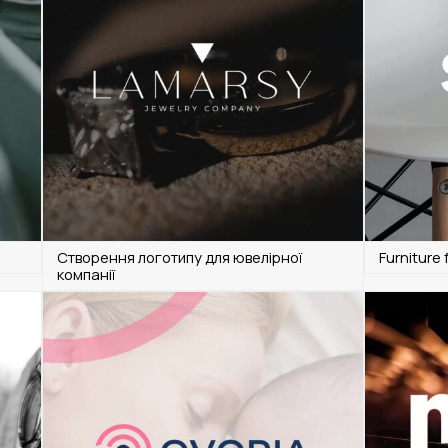
Створення логотипу для ювелірної
Furniture 
компанії