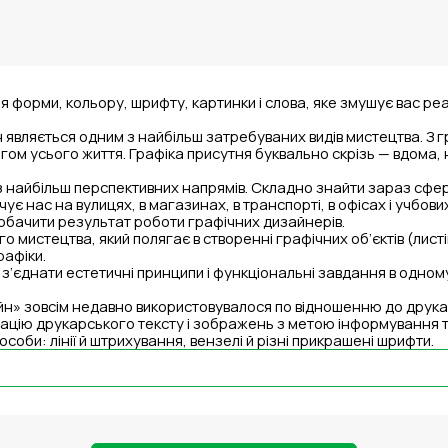
 форми, кольору, шрифту, картинки і слова, яке змушує вас реа
 являється одним з найбільш затребуваних видів мистецтва. З 
ом усього життя. Графіка присутня буквально скрізь — вдома, н
з найбільш перспективних напрямів. Складно знайти зараз сфер
чує нас на вулицях, в магазинах, в транспорті, в офісах і учбов
побачити результат роботи графічних дизайнерів.
 мистецтва, який полягає в створенні графічних об’єктів (листіво
рафіки.
з’єднати естетичні принципи і функціональні завдання в одному
» зовсім недавно використовувалося по відношенню до друкар
ацію друкарського тексту і зображень з метою інформування та
особи: лінії й штрихування, вензелі й різні прикрашені шрифти.