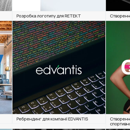
Розробка логотипу для RETEKT
Створенн
Ребрендинг для компанії EDVANTIS
Створенн
спортивн