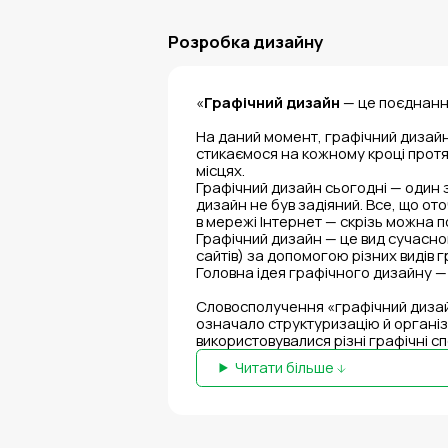
Розробка дизайну
«
Графічний дизайн
— це поєднання
На даний момент, графічний дизайн
стикаємося на кожному кроці протяг
місцях.
Графічний дизайн сьогодні — один 
дизайн не був задіяний. Все, що ото
в мережі Інтернет — скрізь можна 
Графічний дизайн — це вид сучасного
сайтів) за допомогою різних видів г
Головна ідея графічного дизайну — 
Словосполучення «графічний дизайн
означало структуризацію й організ
використовувалися різні графічні сп
Читати більше