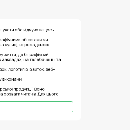
гувати або відчувати щось.
графічними об’єктами ми
а вулиці, в громадських
у життя, де б графічний
их закладах, на телебаченні та
к, логотипів, візиток, веб-
 виконанні.
ської продукції. Воно
 розваги читачів. Для цього