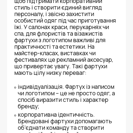
щоб підтримати корпоративний
стиль і створити єдиний вигляд
персоналу, і звісно захистити
особистий одяг під час приготування
їжі. У салонах краси, перукарнях чи
спа, для флористів та візажистів
фартухи з логотипом
важливі для
практичності та естетики. На
майстер-класах, виставках чи
фестивалях це рекламний аксесуар,
що привертає увагу. Такі фартухи
мають цілу низку переваг:
індивідуалізація. Фартух із написом
чи логотипом – це не просто одяг, а
спосіб виразити стиль і характер
бренду;
корпоративна ідентичність.
Брендовані фартухи допомагають
об’єднати команду та створити