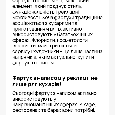
Фартух із написом – це яскравий
елемент, який поєднує стиль,
функціональність і рекламні
можливості. Хоча фартухи традиційно
асоціюються з кухарями та
приготуванням їжі, їх активно
використовують у багатьох інших
сферах. Флористи, косметологи,
візажисти, майстри нігтьового
сервісу і художники – це лише частина
напрямків, яким актуально
купити
фартух з написом
.
Фартух з написом у рекламі: не
лише для кухарів!
Сьогодні
фартух з написом
активно
використовують у
найрізноманітніших сферах. У кафе,
ресторанах та барах вони потрібні,