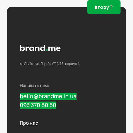
вгору
м. Львів
вул. Героїв УПА 73,
корпус 4
Напишіть нам:
hello@brandme.in.ua
093 370 50 50
Про нас