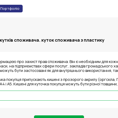
Портфоліо
кутків споживача. куток споживача з пластику
ормацією про захист прав споживача. Він є необхідним для кожн
аси, на підприємствах сфери послуг, закладів громадського ха
 можуть бути застосовані як для внутрішнього використання, так
очка покупця припускають кишені з прозорого акрилу (оргскла,
 і A5. Кишені для куточка покупця можуть бути різної товщини,