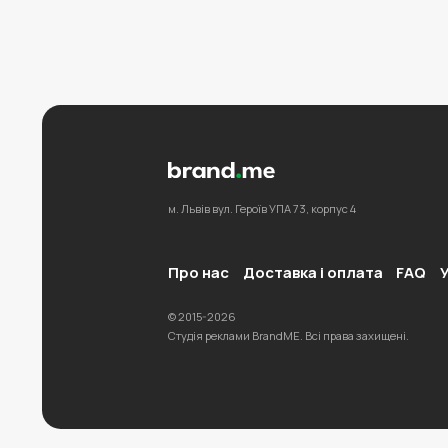
м. Львів
вул. Героїв УПА 73,
корпус 4
Про нас
Доставка і оплата
FAQ
У
© 2015-2026
Студія реклами BrandME. Всі права захищені.