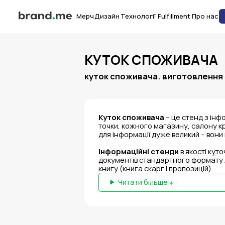
Мерч
Дизайн
Технології
Fulfillment
Про нас
КУТОК СПОЖИВАЧА
куток споживача. виготовлення 
Куток споживача
– це стенд з інф
точки, кожного магазину, салону кр
для інформації дуже великий – вони
Інформаційні стенди
в якості кут
документів стандартного формату A4
книгу (книга скарг і пропозицій).
Читати більше