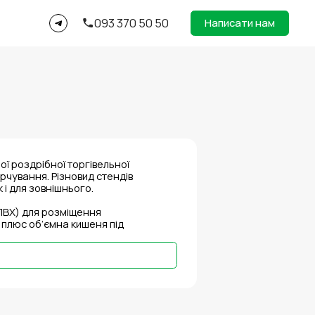
093 370 50 50
Написати нам
ої роздрібної торгівельної
рчування. Різновид стендів
 і для зовнішнього.
 ПВХ) для розміщення
 плюс об’ємна кишеня під