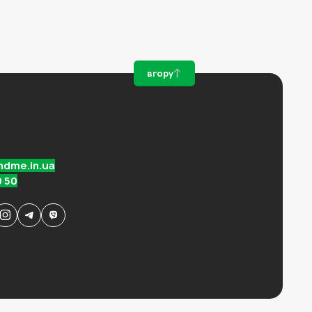
вгору
:
ndme.in.ua
0 50