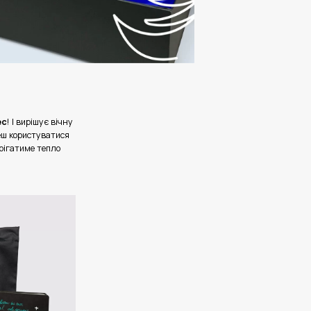
ес
!
І вирішує вічну
еш користуватися
рігатиме тепло