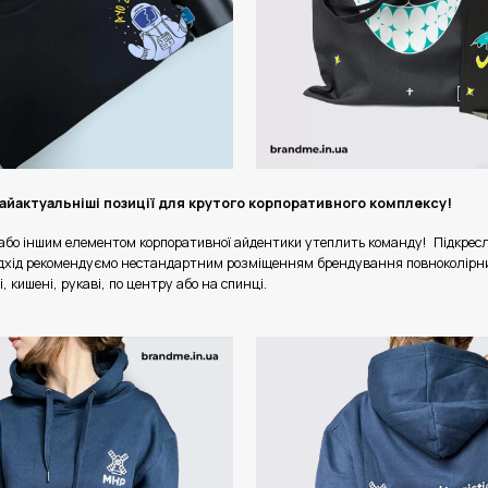
айактуальніші позиції для крутого корпоративного комплексу!
або іншим елементом корпоративної айдентики утеплить команду! Підкрес
ідхід рекомендуємо нестандартним розміщенням брендування повноколірн
 кишені, рукаві, по центру або на спинці.