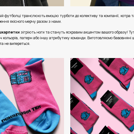
овій футболці транслюють емоцію турботи до колективу та компанії, котра 
рення якісного мерчу разом з нами.
шкарпетки
зігріють ноги та стануть яскравим акцентом вашого образу!
Ту
ч кольорів, патерн або іншу атрибутику команди.
Виготовляємо бавовняні 
та не випереться.