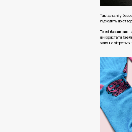
Такі деталі у баз
підходить до ство
Теплі
бавовняні 
використати безлі
яких не зітреться 