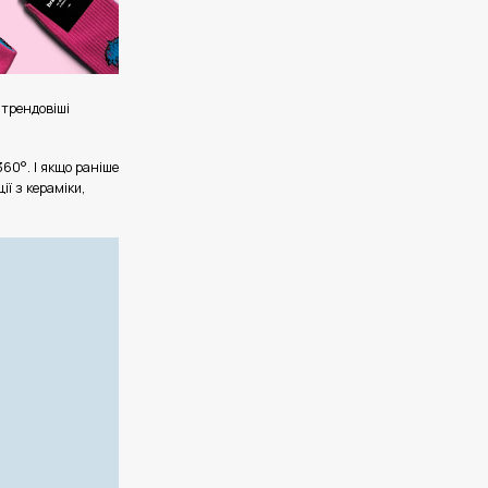
йтрендовіші
60°. І якщо раніше
ї з кераміки,