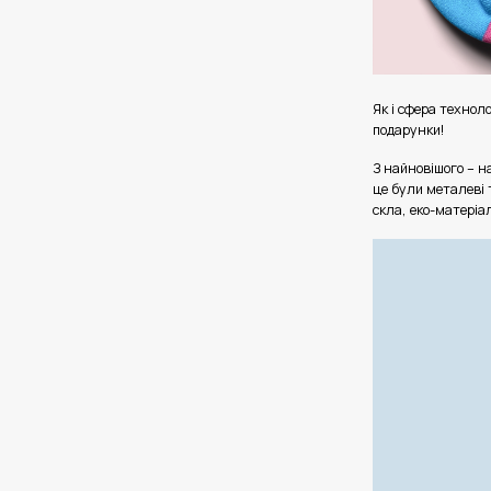
Як і сфера технол
подарунки!
З найновішого – н
це були металеві 
скла, еко-матеріал
Відеопрогравач