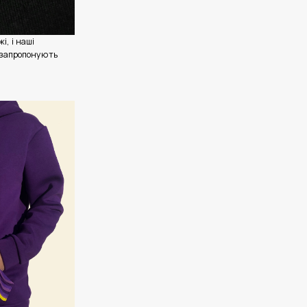
і, і наші
 запропонують