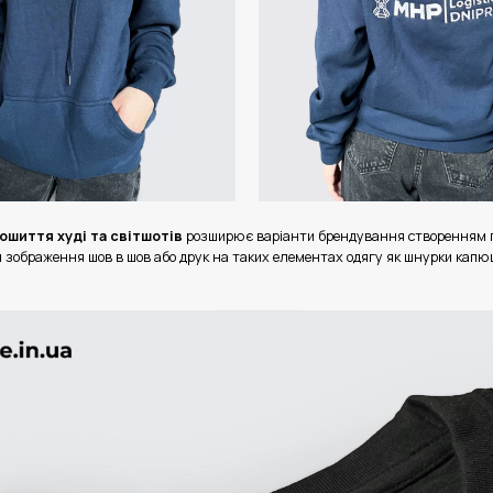
ошиття худі та світшотів
розширює варіанти брендування створенням п
 зображення шов в шов або друк на таких елементах одягу як шнурки капю