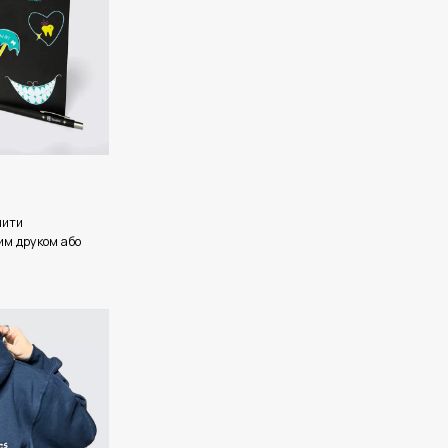
лити
им друком або