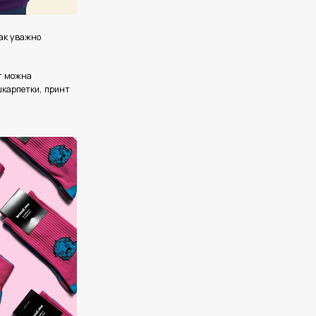
так уважно
т можна
шкарпетки, принт