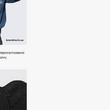
ерсоналізованої
шону.