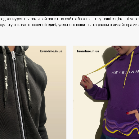
ед конкурентів, залишай запит на сайті або ж пишіть у наші соціальні мереж
сультують вас стосовно індивідуального пошиття та разом з дизайнерами