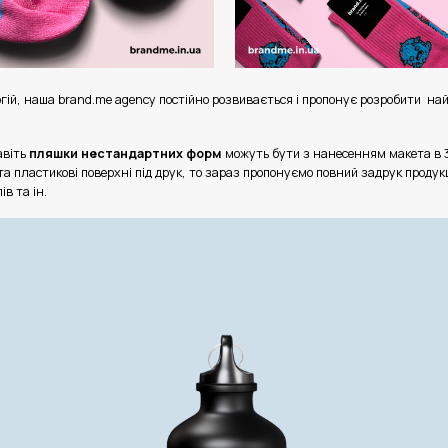
огій, наша brand.me agency постійно розвивається і пропонує розробити на
авіть
пляшки нестандартних форм
можуть бути з нанесенням макета в 3
та пластикові поверхні під друк, то зараз пропонуємо повний задрук продукці
ів та ін.