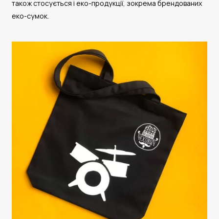
також стосується і еко-продукції, зокрема брендованих
еко-сумок.