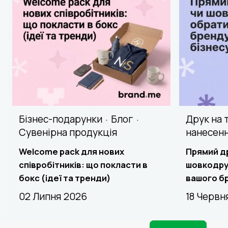
Бізнес-подарунки
Блог
Друк на 
Сувенірна продукція
нанесен
Welcome pack для нових
Прямий д
співробітників: що покласти в
шовкодру
бокс (ідеї та тренди)
вашого бр
02 Липня 2026
18 Червн