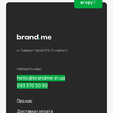
вгору
м. Львів
вул. Героїв УПА 73,
корпус 4
Напишіть нам:
hello@brandme.in.ua
093 370 50 50
Про нас
Доставка і оплата